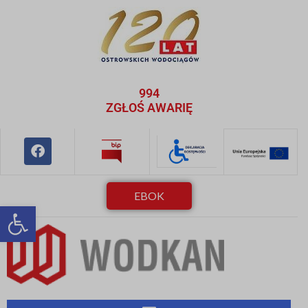
994
ZGŁOŚ AWARIĘ
EBOK
Otwórz pasek narzędzi