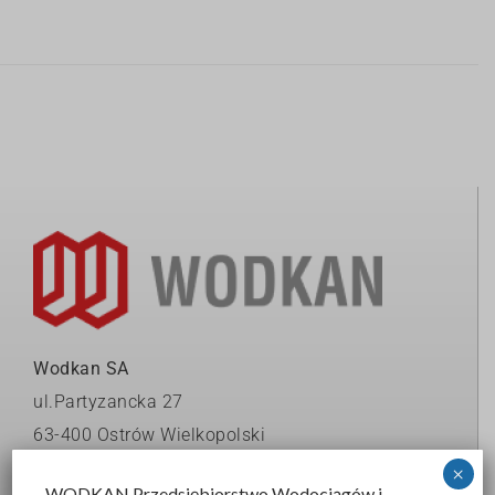
Wodkan SA
ul.Partyzancka 27
63-400 Ostrów Wielkopolski
KRS 0000039816
×
WODKAN Przedsiębiorstwo Wodociągów i