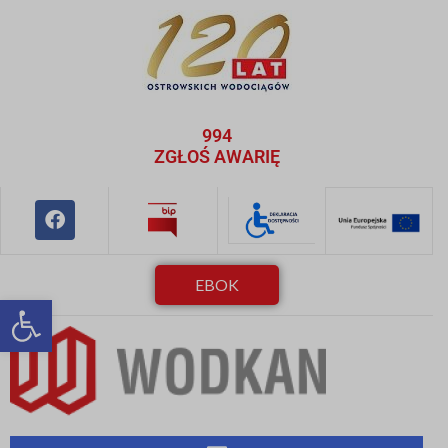
994
ZGŁOŚ AWARIĘ
EBOK
Otwórz pasek narzędzi