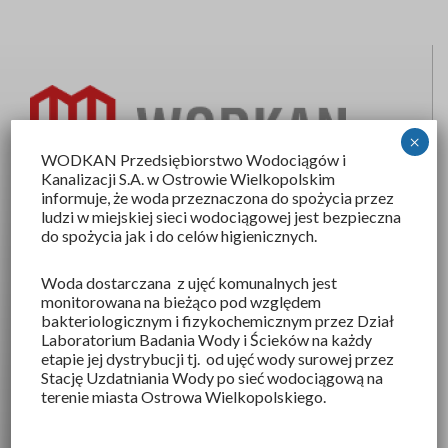
×
WODKAN Przedsiębiorstwo Wodociągów i
Kanalizacji S.A
. w Ostrowie Wielkopolskim
informuje, że woda przeznaczona do spożycia przez
Wodkan SA
ludzi w miejskiej sieci wodociągowej jest bezpieczna
do spożycia jak i do celów higienicznych.
ul.Partyzancka 27
63-400 Ostrów Wielkopolski
Woda dostarczana z ujęć komunalnych jest
KRS 0000039816
monitorowana na bieżąco pod względem
bakteriologicznym i fizykochemicznym przez Dział
NIP 6220105804
Laboratorium Badania Wody i Ścieków na każdy
etapie jej dystrybucji tj. od ujęć wody surowej przez
REGON 250521343
Stację Uzdatniania Wody po sieć wodociągową na
Kapitał zakładowy: 51 186 750,00 zł
terenie miasta Ostrowa Wielkopolskiego.