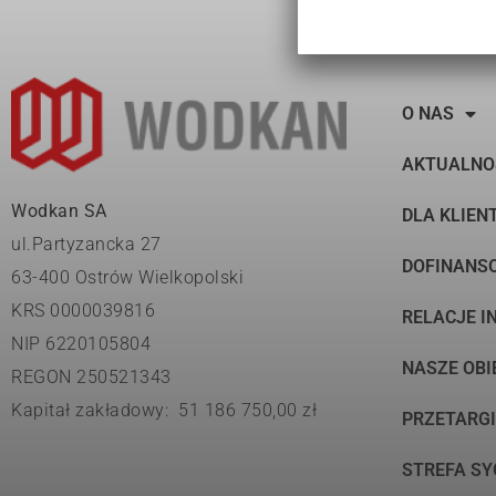
O NAS
AKTUALNO
Wodkan SA
DLA KLIEN
ul.Partyzancka 27
DOFINANS
63-400 Ostrów Wielkopolski
KRS 0000039816
RELACJE I
NIP 6220105804
NASZE OBI
REGON 250521343
Kapitał zakładowy: 51 186 750,00 zł
PRZETARGI
STREFA SY