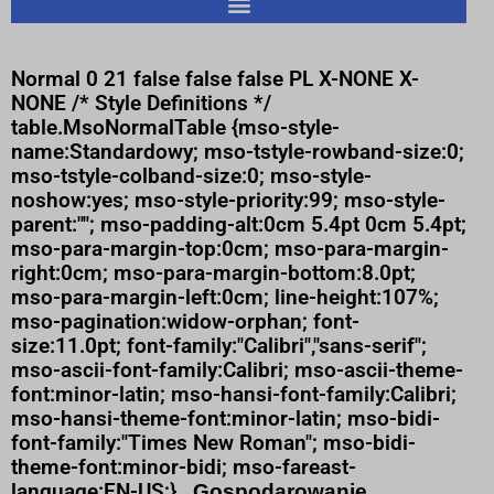
Normal 0 21 false false false PL X-NONE X-
NONE
/* Style Definitions */
table.MsoNormalTable {mso-style-
name:Standardowy; mso-tstyle-rowband-size:0;
mso-tstyle-colband-size:0; mso-style-
noshow:yes; mso-style-priority:99; mso-style-
parent:""; mso-padding-alt:0cm 5.4pt 0cm 5.4pt;
mso-para-margin-top:0cm; mso-para-margin-
right:0cm; mso-para-margin-bottom:8.0pt;
mso-para-margin-left:0cm; line-height:107%;
mso-pagination:widow-orphan; font-
size:11.0pt; font-family:"Calibri","sans-serif";
mso-ascii-font-family:Calibri; mso-ascii-theme-
font:minor-latin; mso-hansi-font-family:Calibri;
mso-hansi-theme-font:minor-latin; mso-bidi-
font-family:"Times New Roman"; mso-bidi-
theme-font:minor-bidi; mso-fareast-
language:EN-US;}
„Gospodarowanie