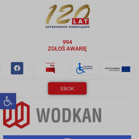
994
ZGŁOŚ AWARIĘ
EBOK
Otwórz pasek narzędzi