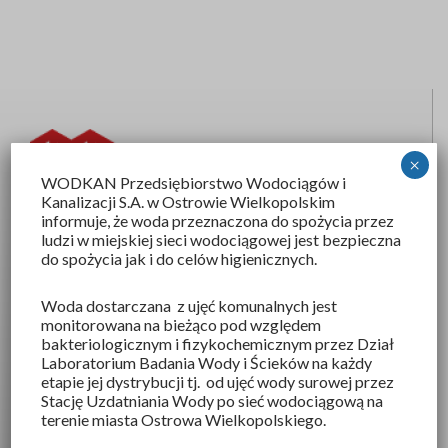
×
WODKAN Przedsiębiorstwo Wodociągów i
Kanalizacji S.A
. w Ostrowie Wielkopolskim
informuje, że woda przeznaczona do spożycia przez
ludzi w miejskiej sieci wodociągowej jest bezpieczna
Wodkan SA
do spożycia jak i do celów higienicznych.
ul.Partyzancka 27
Woda dostarczana z ujęć komunalnych jest
63-400 Ostrów Wielkopolski
monitorowana na bieżąco pod względem
bakteriologicznym i fizykochemicznym przez Dział
KRS 0000039816
Laboratorium Badania Wody i Ścieków na każdy
NIP 6220105804
etapie jej dystrybucji tj. od ujęć wody surowej przez
Stację Uzdatniania Wody po sieć wodociągową na
REGON 250521343
terenie miasta Ostrowa Wielkopolskiego.
Kapitał zakładowy: 51 186 750,00 zł