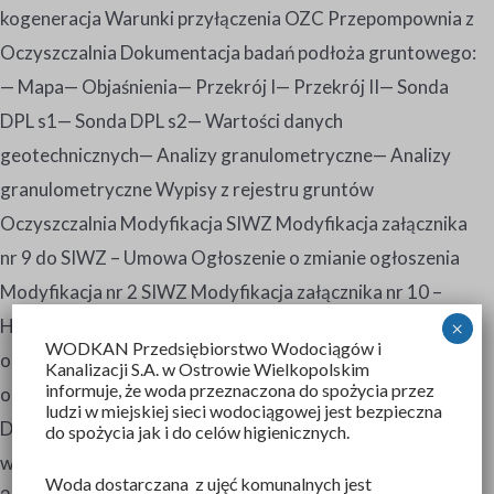
kogeneracja Warunki przyłączenia OZC Przepompownia z
Oczyszczalnia Dokumentacja badań podłoża gruntowego:
— Mapa— Objaśnienia— Przekrój I— Przekrój II— Sonda
DPL s1— Sonda DPL s2— Wartości danych
geotechnicznych— Analizy granulometryczne— Analizy
granulometryczne Wypisy z rejestru gruntów
Oczyszczalnia Modyfikacja SIWZ Modyfikacja załącznika
nr 9 do SIWZ – Umowa Ogłoszenie o zmianie ogłoszenia
Modyfikacja nr 2 SIWZ Modyfikacja załącznika nr 10 –
Harmonogram rzeczowo finansowy Ogłoszenie o zmianie
×
WODKAN Przedsiębiorstwo Wodociągów i
ogłoszenia 2 Dokumentacja projektowa pompowni
Kanalizacji S.A
. w Ostrowie Wielkopolskim
informuje, że woda przeznaczona do spożycia przez
odcieków oraz budynku odwadniania i higienizacji osadu
ludzi w miejskiej sieci wodociągowej jest bezpieczna
Dokumentacja projektowa istniejącej wiaty osadu
do spożycia jak i do celów higienicznych.
wysuszonego Odpowiedzi na pytania z dnia 25.01.2019 r i
Woda dostarczana z ujęć komunalnych jest