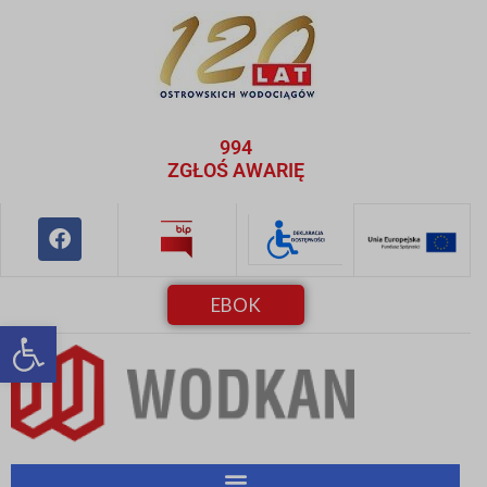
994
ZGŁOŚ AWARIĘ
EBOK
Otwórz pasek narzędzi