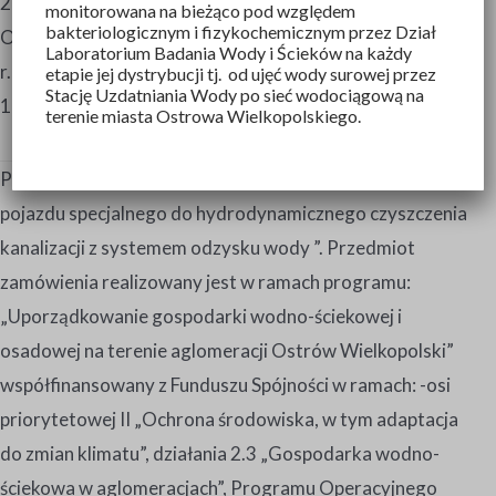
28.01.2019 r. Odpowiedź na pytanie z dnia 05.02.2019 r.
monitorowana na bieżąco pod względem
bakteriologicznym i fizykochemicznym przez Dział
Odpowiedzi na pytania z dnia 06.02.2019 r. i 07.02.2019
Laboratorium Badania Wody i Ścieków na każdy
r. Odpowiedzi na pytania z dnia 15.02.2019 r. i
etapie jej dystrybucji tj. od ujęć wody surowej przez
Stację Uzdatniania Wody po sieć wodociągową na
18.02.2019 r. Unieważnienie postępowania
terenie miasta Ostrowa Wielkopolskiego.
Przetarg nieograniczony z dnia 07.01.2019 „Dostawa
pojazdu specjalnego do hydrodynamicznego czyszczenia
kanalizacji z systemem odzysku wody ”. Przedmiot
zamówienia realizowany jest w ramach programu:
„Uporządkowanie gospodarki wodno-ściekowej i
osadowej na terenie aglomeracji Ostrów Wielkopolski”
współfinansowany z Funduszu Spójności w ramach: -osi
priorytetowej II „Ochrona środowiska, w tym adaptacja
do zmian klimatu”, działania 2.3 „Gospodarka wodno-
ściekowa w aglomeracjach”, Programu Operacyjnego