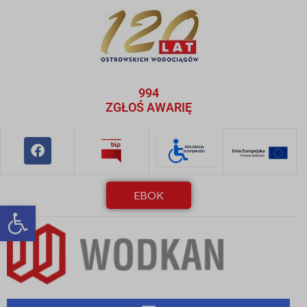
994
ZGŁOŚ AWARIĘ
EBOK
Otwórz pasek narzędzi