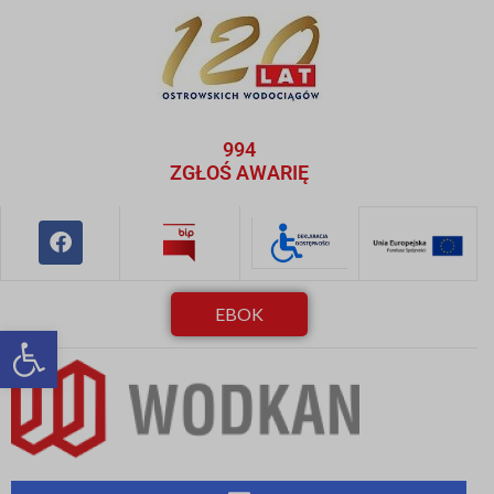
994
ZGŁOŚ AWARIĘ
EBOK
Otwórz pasek narzędzi