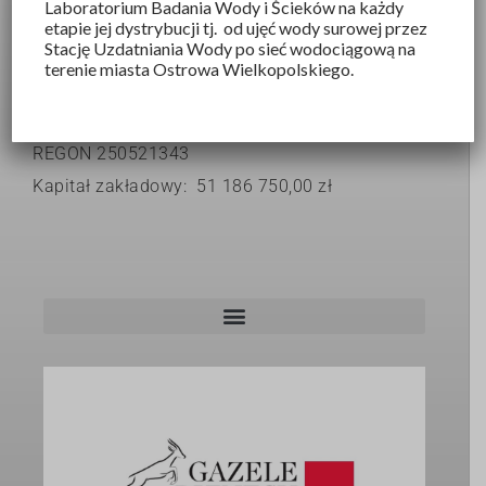
Laboratorium Badania Wody i Ścieków na każdy
ul.Partyzancka 27
etapie jej dystrybucji tj. od ujęć wody surowej przez
Stację Uzdatniania Wody po sieć wodociągową na
63-400 Ostrów Wielkopolski
terenie miasta Ostrowa Wielkopolskiego.
KRS 0000039816
NIP 6220105804
REGON 250521343
Kapitał zakładowy: 51 186 750,00 zł