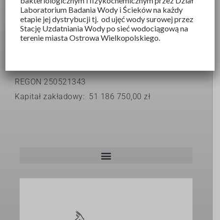
bakteriologicznym i fizykochemicznym przez Dział
Wodkan SA
Laboratorium Badania Wody i Ścieków na każdy
etapie jej dystrybucji tj. od ujęć wody surowej przez
ul.Partyzancka 27
Stację Uzdatniania Wody po sieć wodociągową na
terenie miasta Ostrowa Wielkopolskiego.
63-400 Ostrów Wielkopolski
KRS 0000039816
NIP 6220105804
REGON 250521343
Kapitał zakładowy: 51 186 750,00 zł