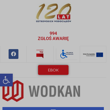
994
ZGŁOŚ AWARIĘ
EBOK
Otwórz pasek narzędzi