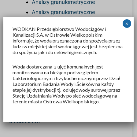
Analizy granulometryczne
Analizy granulometryczne
Wypisy_z_rejestru_gruntów_Oczyszczaln
×
WODKAN Przedsiębiorstwo Wodociągów i
ia
Kanalizacji S.A
. w Ostrowie Wielkopolskim
informuje, że woda przeznaczona do spożycia przez
Dokumentacja projektowa pompowni
ludzi w miejskiej sieci wodociągowej jest bezpieczna
do spożycia jak i do celów higienicznych.
odcieków oraz budynku odwadniania i
higienizacji osadu.
Woda dostarczana z ujęć komunalnych jest
monitorowana na bieżąco pod względem
Dokumentacja projektowa istniejącej wiaty
bakteriologicznym i fizykochemicznym przez Dział
osadu wysuszonego.
Laboratorium Badania Wody i Ścieków na każdy
etapie jej dystrybucji tj. od ujęć wody surowej przez
Dokumentacja RGNN Rabczyn
Stację Uzdatniania Wody po sieć wodociągową na
terenie miasta Ostrowa Wielkopolskiego.
Odpowiedzi na pytania z dnia 01.03.2019r. i
04.03.2019r.