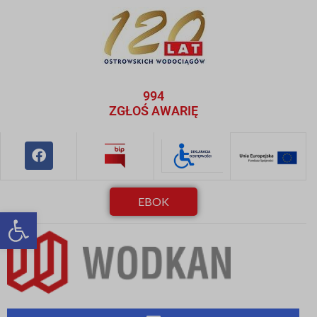
994
ZGŁOŚ AWARIĘ
EBOK
Otwórz pasek narzędzi