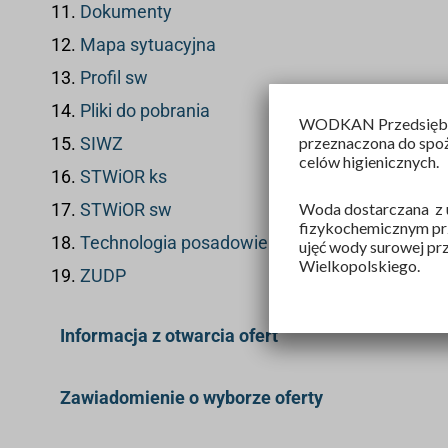
Dokumenty
Mapa sytuacyjna
Profil sw
Pliki do pobrania
WODKAN Przedsiębior
przeznaczona do spoży
SIWZ
celów higienicznych.
STWiOR ks
Woda dostarczana z u
STWiOR sw
fizykochemicznym prz
Technologia posadowienia rur
ujęć wody surowej pr
Wielkopolskiego.
ZUDP
Informacja z otwarcia ofert
Zawiadomienie o wyborze oferty