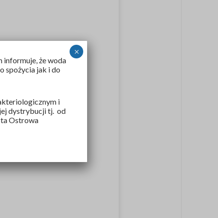
×
 informuje, że woda
 spożycia jak i do
kteriologicznym i
 dystrybucji tj. od
sta Ostrowa