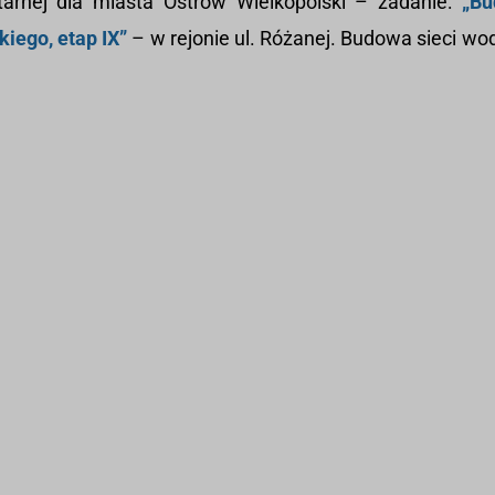
tarnej dla miasta Ostrów Wielkopolski – zadanie:
„Bu
iego, etap IX”
– w rejonie ul. Różanej. Budowa sieci wod