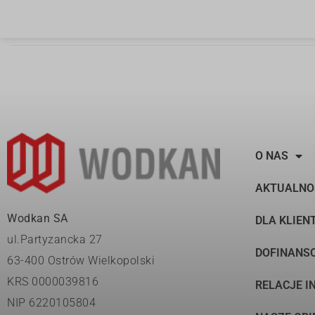
O NAS
AKTUALNO
Wodkan SA
DLA KLIEN
ul.Partyzancka 27
DOFINANS
63-400 Ostrów Wielkopolski
KRS 0000039816
RELACJE I
NIP 6220105804