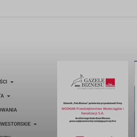
ŚCI
TA
OWANIA
NWESTORSKIE