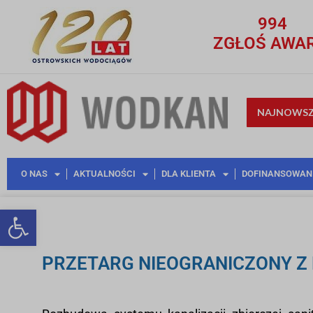
994
ZGŁOŚ AWAR
NAJNOWSZ
O NAS
AKTUALNOŚCI
DLA KLIENTA
DOFINANSOWAN
Otwórz pasek narzędzi
PRZETARG NIEOGRANICZONY Z D